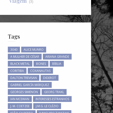
Viagem
(3)
Tags
3040
ALICE MUNRO
A MULHER DE CÉSAR
ARIANA GRANDE
BLACK METAL
BONES
BÍBLIA
CORITIBA
COXANAUTAS
DALTON TREVISAN
DIDEROT
GABRIEL GARCÍA MÁRQUEZ
GEORGES SIMENON
GEORG TRAKL
IAN MCEWAN
INTERESSES ESTRANHOS
J. M. COETZEE
J.M.G. LE CLÉZIO