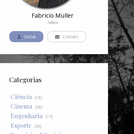
Fabricio Muller
Autor
Social
Contato
Categorias
Ciência
(18)
Cinema
(56)
Engenharia
(17)
Esporte
(26)