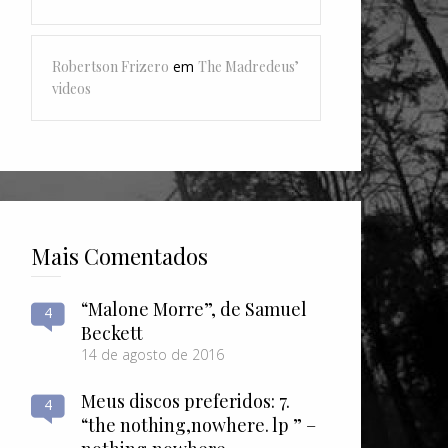
Robertson Frizero
em
The Madredeus’
videos
Mais Comentados
“Malone Morre”, de Samuel
4
Beckett
14 de agosto de 2016
Meus discos preferidos: 7.
4
“the nothing​,​nowhere. lp ” –