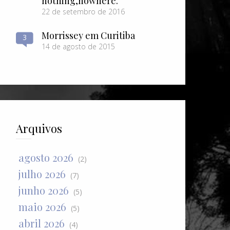
nothing​,​nowhere.
22 de setembro de 2016
Morrissey em Curitiba
3
14 de agosto de 2015
Arquivos
agosto 2026
(2)
julho 2026
(7)
junho 2026
(5)
maio 2026
(5)
abril 2026
(4)