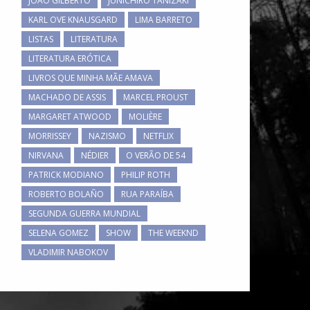
JOÃO GILBERTO
JUNICHIRO TANIZAKI
KARL OVE KNAUSGARD
LIMA BARRETO
LISTAS
LITERATURA
LITERATURA ERÓTICA
LIVROS QUE MINHA MÃE AMAVA
MACHADO DE ASSIS
MARCEL PROUST
MARGARET ATWOOD
MOLIÈRE
MORRISSEY
NAZISMO
NETFLIX
NIRVANA
NÉDIER
O VERÃO DE 54
PATRICK MODIANO
PHILIP ROTH
ROBERTO BOLAÑO
RUA PARAÍBA
SEGUNDA GUERRA MUNDIAL
SELENA GOMEZ
SHOW
THE WEEKND
VLADIMIR NABOKOV