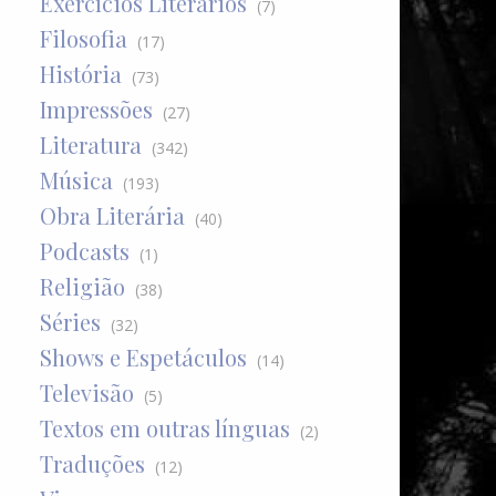
Exercícios Literários
(7)
Filosofia
(17)
História
(73)
Impressões
(27)
Literatura
(342)
Música
(193)
Obra Literária
(40)
Podcasts
(1)
Religião
(38)
Séries
(32)
Shows e Espetáculos
(14)
Televisão
(5)
Textos em outras línguas
(2)
Traduções
(12)