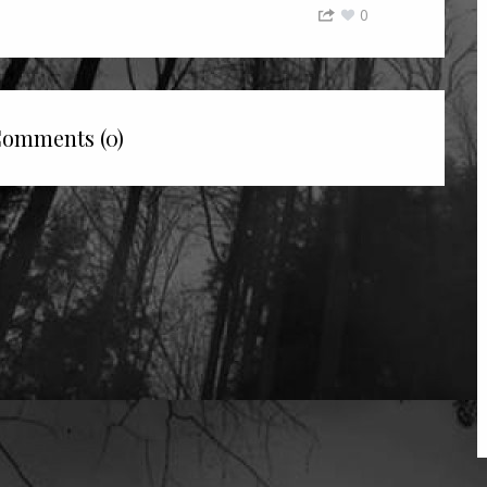
0
omments (0)