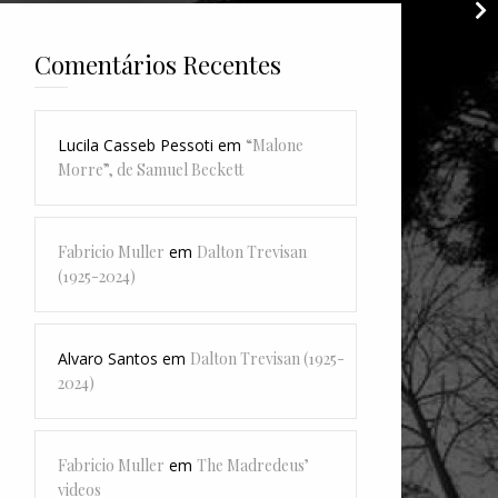
Comentários Recentes
Lucila Casseb Pessoti
em
“Malone
Morre”, de Samuel Beckett
Fabricio Muller
em
Dalton Trevisan
(1925-2024)
Alvaro Santos
em
Dalton Trevisan (1925-
2024)
Fabricio Muller
em
The Madredeus’
videos