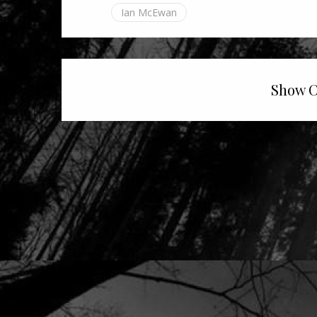
Ian McEwan
Show C