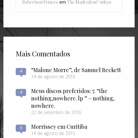
Robertson Frizero
em
The Madredeus’ videos
Mais Comentados
“Malone Morre”, de Samuel Beckett
4
14 de agosto de 2016
Meus discos preferidos: 7. “the
4
nothing​,​nowhere. lp ” – nothing​,​
nowhere.
22 de setembro de 2016
Morrissey em Curitiba
3
14 de agosto de 2015