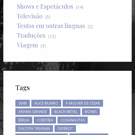
Shows e Espetáculos
(14)
Televisão
(5)
Textos em outras línguas
(2)
Traduções
(12)
Viagem
(3)
Tags
3040
ALICE MUNRO
A MULHER DE CÉSAR
ARIANA GRANDE
BLACK METAL
BONES
BÍBLIA
CORITIBA
COXANAUTAS
DALTON TREVISAN
DIDEROT