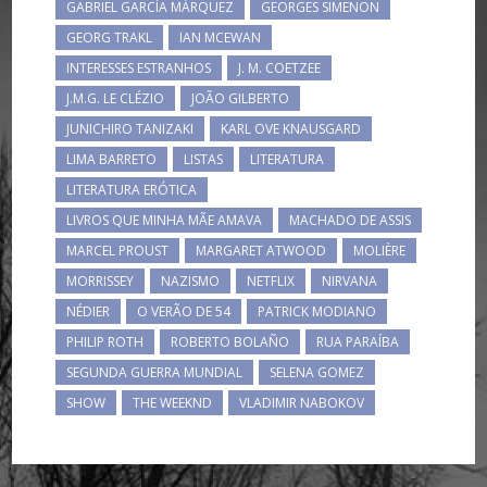
GABRIEL GARCÍA MÁRQUEZ
GEORGES SIMENON
GEORG TRAKL
IAN MCEWAN
INTERESSES ESTRANHOS
J. M. COETZEE
J.M.G. LE CLÉZIO
JOÃO GILBERTO
JUNICHIRO TANIZAKI
KARL OVE KNAUSGARD
LIMA BARRETO
LISTAS
LITERATURA
LITERATURA ERÓTICA
LIVROS QUE MINHA MÃE AMAVA
MACHADO DE ASSIS
MARCEL PROUST
MARGARET ATWOOD
MOLIÈRE
MORRISSEY
NAZISMO
NETFLIX
NIRVANA
NÉDIER
O VERÃO DE 54
PATRICK MODIANO
PHILIP ROTH
ROBERTO BOLAÑO
RUA PARAÍBA
SEGUNDA GUERRA MUNDIAL
SELENA GOMEZ
SHOW
THE WEEKND
VLADIMIR NABOKOV