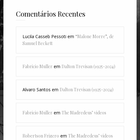
Comentários Recentes
Lucila Casseb Pessoti
em
“Malone Morre”, de
Samuel Beckett
Fabricio Muller
em
Dalton Trevisan (1925-2024)
Alvaro Santos
em
Dalton Trevisan (1925-2024)
Fabricio Muller
em
The Madredeus’ videos
Robertson Frizero
em
The Madredeus’ videos