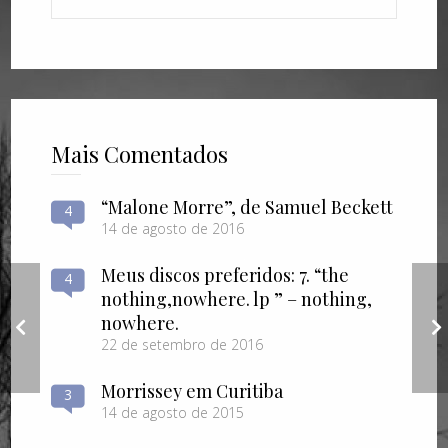
Mais Comentados
“Malone Morre”, de Samuel Beckett
4
14 de agosto de 2016
Meus discos preferidos: 7. “the
4
nothing​,​nowhere. lp ” – nothing​,​
“
nowhere.
Carta a uma suicida
22 de setembro de 2016
Morrissey em Curitiba
3
14 de agosto de 2015