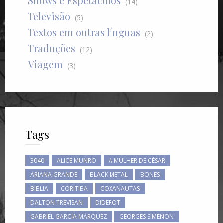
Shows e Espetáculos
(14)
Televisão
(5)
Textos em outras línguas
(2)
Traduções
(12)
Viagem
(3)
Tags
3040
ALICE MUNRO
A MULHER DE CÉSAR
ARIANA GRANDE
BLACK METAL
BONES
BÍBLIA
CORITIBA
COXANAUTAS
DALTON TREVISAN
DIDEROT
GABRIEL GARCÍA MÁRQUEZ
GEORGES SIMENON