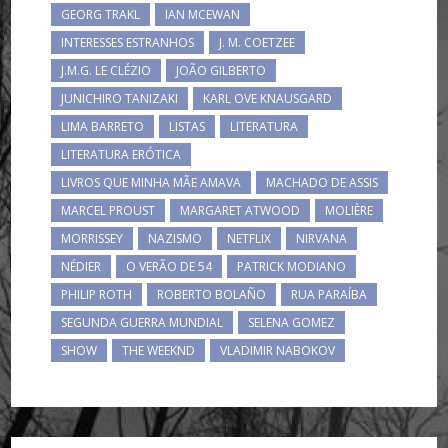
GEORG TRAKL
IAN MCEWAN
INTERESSES ESTRANHOS
J. M. COETZEE
J.M.G. LE CLÉZIO
JOÃO GILBERTO
JUNICHIRO TANIZAKI
KARL OVE KNAUSGARD
LIMA BARRETO
LISTAS
LITERATURA
LITERATURA ERÓTICA
LIVROS QUE MINHA MÃE AMAVA
MACHADO DE ASSIS
MARCEL PROUST
MARGARET ATWOOD
MOLIÈRE
MORRISSEY
NAZISMO
NETFLIX
NIRVANA
NÉDIER
O VERÃO DE 54
PATRICK MODIANO
PHILIP ROTH
ROBERTO BOLAÑO
RUA PARAÍBA
SEGUNDA GUERRA MUNDIAL
SELENA GOMEZ
SHOW
THE WEEKND
VLADIMIR NABOKOV