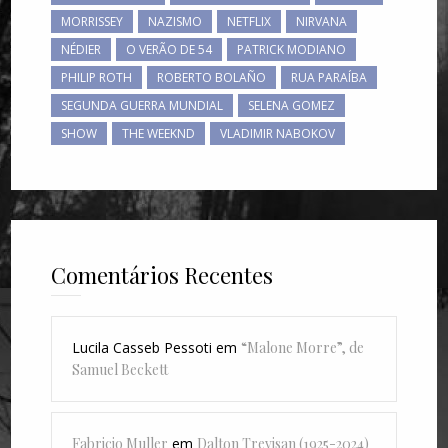
MORRISSEY
NAZISMO
NETFLIX
NIRVANA
NÉDIER
O VERÃO DE 54
PATRICK MODIANO
PHILIP ROTH
ROBERTO BOLAÑO
RUA PARAÍBA
SEGUNDA GUERRA MUNDIAL
SELENA GOMEZ
SHOW
THE WEEKND
VLADIMIR NABOKOV
Comentários Recentes
Lucila Casseb Pessoti
em
“Malone Morre”, de
Samuel Beckett
Fabricio Muller
em
Dalton Trevisan (1925-2024)