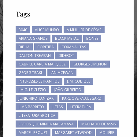
Tags
3040
ALICE MUNRO
A MULHER DE CÉSAR
ARIANA GRANDE
BLACK METAL
BONES
BÍBLIA
CORITIBA
COXANAUTAS
DALTON TREVISAN
DIDEROT
GABRIEL GARCÍA MÁRQUEZ
GEORGES SIMENON
GEORG TRAKL
IAN MCEWAN
INTERESSES ESTRANHOS
J. M. COETZEE
J.M.G. LE CLÉZIO
JOÃO GILBERTO
JUNICHIRO TANIZAKI
KARL OVE KNAUSGARD
LIMA BARRETO
LISTAS
LITERATURA
LITERATURA ERÓTICA
LIVROS QUE MINHA MÃE AMAVA
MACHADO DE ASSIS
MARCEL PROUST
MARGARET ATWOOD
MOLIÈRE