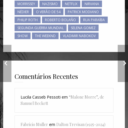
MORRISSEY
NAZISMO
NETFLIX
NIRVANA
NÉDIER
O VERÃO DE 54
PATRICK MODIANO
PHILIP ROTH
ROBERTO BOLAÑO
RUA PARAÍBA
SEGUNDA GUERRA MUNDIAL
SELENA GOMEZ
SHOW
THE WEEKND
VLADIMIR NABOKOV
A
Jó, Jeremias, Jonas
Comentários Recentes
Lucila Casseb Pessoti
em
“Malone Morre”, de
Samuel Beckett
Fabricio Muller
em
Dalton Trevisan (1925-2024)