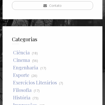
Contato
Categorias
Ciência
(18)
Cinema
(56)
Engenharia
(17)
Esporte
(26)
Exercícios Literários
(7)
Filosofia
(17)
História
(73)
Impressões