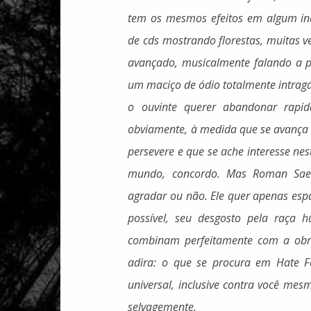
tem os mesmos efeitos em algum ina
de cds mostrando florestas, muitas 
avançado, musicalmente falando a 
um maciço de ódio totalmente intragá
o ouvinte querer abandonar rapida
obviamente, à medida que se avança 
persevere e que se ache interesse ne
mundo, concordo. Mas Roman Saen
agradar ou não. Ele quer apenas es
possível, seu desgosto pela raça h
combinam perfeitamente com a obr
adira: o que se procura em Hate Fo
universal, inclusive contra você mes
selvagemente.