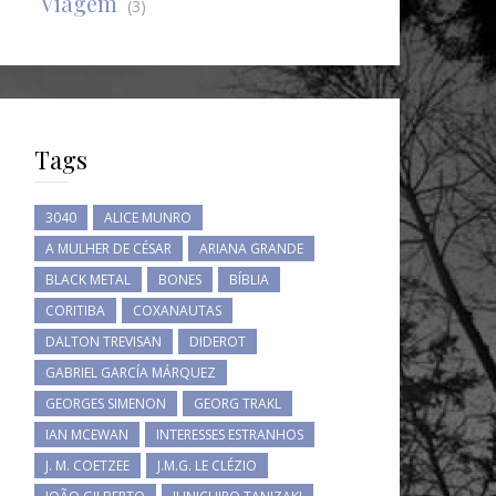
Viagem
(3)
Tags
3040
ALICE MUNRO
A MULHER DE CÉSAR
ARIANA GRANDE
BLACK METAL
BONES
BÍBLIA
CORITIBA
COXANAUTAS
DALTON TREVISAN
DIDEROT
GABRIEL GARCÍA MÁRQUEZ
GEORGES SIMENON
GEORG TRAKL
IAN MCEWAN
INTERESSES ESTRANHOS
J. M. COETZEE
J.M.G. LE CLÉZIO