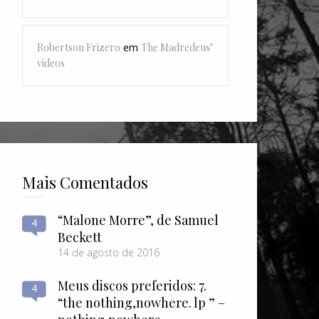
Robertson Frizero
em
The Madredeus’
videos
Mais Comentados
“Malone Morre”, de Samuel
4
Beckett
14 de agosto de 2016
Meus discos preferidos: 7.
4
“the nothing​,​nowhere. lp ” –