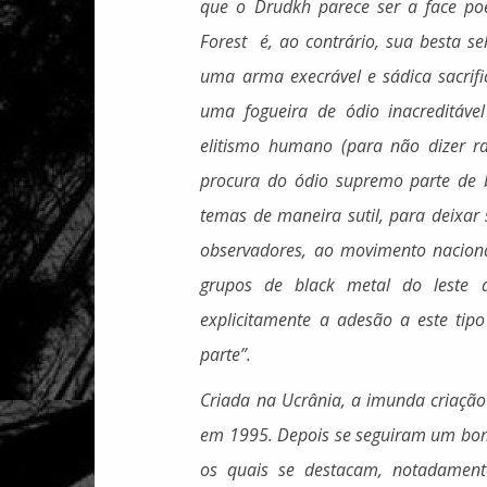
que o Drudkh parece ser a face po
Forest é, ao contrário, sua besta se
uma arma execrável e sádica sacrifi
uma fogueira de ódio inacreditáv
elitismo humano (para não dizer ra
procura do ódio supremo parte de b
temas de maneira sutil, para deixar 
observadores, ao movimento naciona
grupos de black metal do leste 
explicitamente a adesão a este tip
parte”.
Criada na Ucrânia, a imunda criaçã
em 1995. Depois se seguiram um bom 
os quais se destacam, notadament