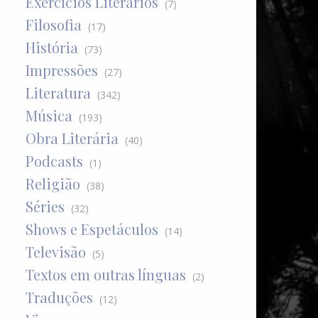
Exercícios Literários
(7)
Filosofia
(17)
História
(73)
Impressões
(27)
Literatura
(342)
Música
(193)
Obra Literária
(40)
Podcasts
(1)
Religião
(38)
Séries
(32)
Shows e Espetáculos
(14)
Televisão
(5)
Textos em outras línguas
(2)
Traduções
(12)