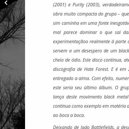
Foto tirada no início
(2001) e Purity (2003), verdadeiram
dos anos 2000
obra muito compacta do grupo – que,
sim caminha em uma fonte inesgotáve
mal parece dominar o que sai dali.
experimentaçãoo realmente à parte d
servem a um desespero de um blac
cheio de ódio. Este disco continua, a
discografia de Hate Forest. E é em
entregado a alma. Com efeito, nume
este seria seu último álbum. O gru
lança deste movimento black metal 
continua como exemplo em matéria de 
ao boca a boca.
Deixando de lado Battlefields, a de