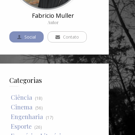
Fabricio Muller
Autor
Social
Contato
Categorias
Ciência
(18)
Cinema
(56)
Engenharia
(17)
Esporte
(26)