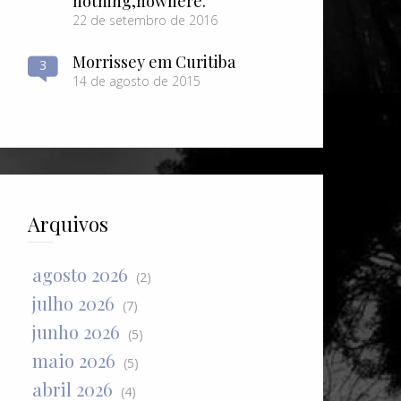
nothing​,​nowhere.
22 de setembro de 2016
Morrissey em Curitiba
3
14 de agosto de 2015
Arquivos
agosto 2026
(2)
julho 2026
(7)
junho 2026
(5)
maio 2026
(5)
abril 2026
(4)