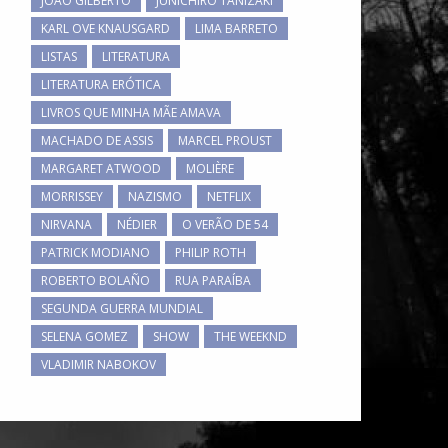
JOÃO GILBERTO
JUNICHIRO TANIZAKI
KARL OVE KNAUSGARD
LIMA BARRETO
LISTAS
LITERATURA
LITERATURA ERÓTICA
LIVROS QUE MINHA MÃE AMAVA
MACHADO DE ASSIS
MARCEL PROUST
MARGARET ATWOOD
MOLIÈRE
MORRISSEY
NAZISMO
NETFLIX
NIRVANA
NÉDIER
O VERÃO DE 54
PATRICK MODIANO
PHILIP ROTH
ROBERTO BOLAÑO
RUA PARAÍBA
SEGUNDA GUERRA MUNDIAL
SELENA GOMEZ
SHOW
THE WEEKND
VLADIMIR NABOKOV