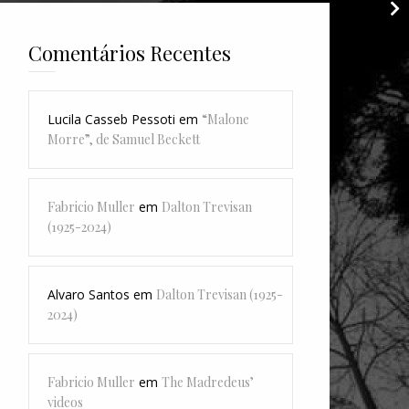
Comentários Recentes
Lucila Casseb Pessoti
em
“Malone
Morre”, de Samuel Beckett
Fabricio Muller
em
Dalton Trevisan
(1925-2024)
Alvaro Santos
em
Dalton Trevisan (1925-
2024)
Fabricio Muller
em
The Madredeus’
videos