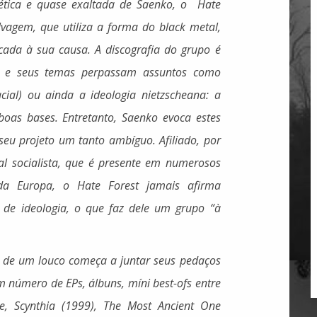
ética e quase exaltada de Saenko, o Hate
lvagem, que utiliza a forma do black metal,
cada à sua causa. A discografia do grupo é
el e seus temas perpassam assuntos como
cial) ou ainda a ideologia nietzscheana: a
oas bases. Entretanto, Saenko evoca estes
seu projeto um tanto ambíguo. Afiliado, por
l socialista, que é presente em numerosos
da Europa, o Hate Forest jamais afirma
o de ideologia, o que faz dele um grupo “à
o de um louco começa a juntar seus pedaços
número de EPs, álbuns, míni best-ofs entre
e, Scynthia (1999), The Most Ancient One