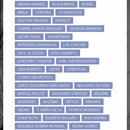
ARIANA GRANDE
BLACK METAL
BONES
BÍBLIA
CORITIBA
COXANAUTAS
DALTON TREVISAN
DIDEROT
GABRIEL GARCÍA MÁRQUEZ
GEORGES SIMENON
GEORG TRAKL
IAN MCEWAN
INTERESSES ESTRANHOS
J. M. COETZEE
J.M.G. LE CLÉZIO
JOÃO GILBERTO
JUNICHIRO TANIZAKI
KARL OVE KNAUSGARD
LIMA BARRETO
LISTAS
LITERATURA
LITERATURA ERÓTICA
LIVROS QUE MINHA MÃE AMAVA
MACHADO DE ASSIS
MARCEL PROUST
MARGARET ATWOOD
MOLIÈRE
MORRISSEY
NAZISMO
NETFLIX
NIRVANA
NÉDIER
O VERÃO DE 54
PATRICK MODIANO
PHILIP ROTH
ROBERTO BOLAÑO
RUA PARAÍBA
SEGUNDA GUERRA MUNDIAL
SELENA GOMEZ