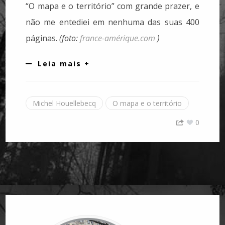
“O mapa e o território” com grande prazer, e
não me entediei em nenhuma das suas 400
páginas.
(foto:
france-amérique.com
)
Leia mais +
Michel Houellebecq
O mapa e o território
0