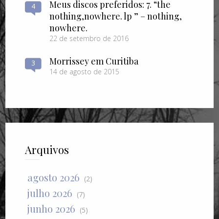
Meus discos preferidos: 7. “the
4
nothing​,​nowhere. lp ” – nothing​,​
nowhere.
22 de setembro de 2016
Morrissey em Curitiba
3
14 de agosto de 2015
Arquivos
agosto 2026
(2)
julho 2026
(7)
junho 2026
(5)