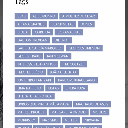
Tags
3040
ALICE MUNRO
A MULHER DE CÉSAR
ARIANA GRANDE
BLACK METAL
BONES
BÍBLIA
CORITIBA
COXANAUTAS
DALTON TREVISAN
DIDEROT
GABRIEL GARCÍA MÁRQUEZ
GEORGES SIMENON
GEORG TRAKL
IAN MCEWAN
INTERESSES ESTRANHOS
J. M. COETZEE
J.M.G. LE CLÉZIO
JOÃO GILBERTO
JUNICHIRO TANIZAKI
KARL OVE KNAUSGARD
LIMA BARRETO
LISTAS
LITERATURA
LITERATURA ERÓTICA
LIVROS QUE MINHA MÃE AMAVA
MACHADO DE ASSIS
MARCEL PROUST
MARGARET ATWOOD
MOLIÈRE
MORRISSEY
NAZISMO
NETFLIX
NIRVANA