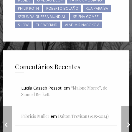
NÉDIER
O VERÃO DE 54
PATRICK MODIANO
PHILIP ROTH
ROBERTO BOLAÑO
RUA PARAÍBA
SEGUNDA GUERRA MUNDIAL
SELENA GOMEZ
SHOW
THE WEEKND
VLADIMIR NABOKOV
Comentários Recentes
Lucila Casseb Pessoti
em
“Malone Morre”, de
Samuel Beckett
Fabricio Muller
em
Dalton Trevisan (1925-2024)
"Conversão", meu
segundo livro