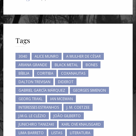
Tags
3040
ALICE MUNRO
A MULHER DE CÉSAR
ARIANA GRANDE
BLACK METAL
BONES
BÍBLIA
CORITIBA
COXANAUTAS
DALTON TREVISAN
DIDEROT
GABRIEL GARCÍA MÁRQUEZ
GEORGES SIMENON
GEORG TRAKL
IAN MCEWAN
INTERESSES ESTRANHOS
J. M. COETZEE
J.M.G. LE CLÉZIO
JOÃO GILBERTO
JUNICHIRO TANIZAKI
KARL OVE KNAUSGARD
LIMA BARRETO
LISTAS
LITERATURA