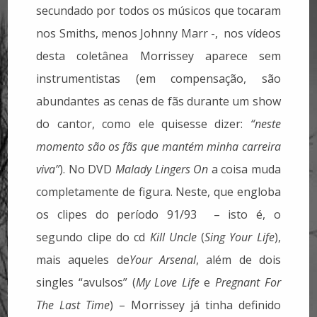
secundado por todos os músicos que tocaram
nos Smiths, menos Johnny Marr -, nos vídeos
desta coletânea Morrissey aparece sem
instrumentistas (em compensação, são
abundantes as cenas de fãs durante um show
do cantor, como ele quisesse dizer:
“neste
momento são os fãs que mantém minha carreira
viva”
). No DVD
Malady Lingers On
a coisa muda
completamente de figura. Neste, que engloba
os clipes do período 91/93 – isto é, o
segundo clipe do cd
Kill Uncle
(
Sing Your Life
),
mais aqueles de
Your Arsenal
, além de dois
singles “avulsos” (
My Love Life
e
Pregnant For
The Last Time
) – Morrissey já tinha definido