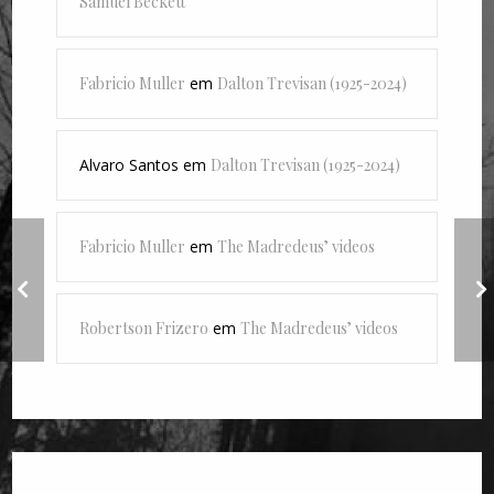
Samuel Beckett
Fabricio Muller
em
Dalton Trevisan (1925-2024)
Alvaro Santos
em
Dalton Trevisan (1925-2024)
Fabricio Muller
em
The Madredeus’ videos
Minhas músicas
preferidas: 5. “The
Way”, de Ariana
Grande (feat Mac
Robertson Frizero
em
The Madredeus’ videos
Miller)