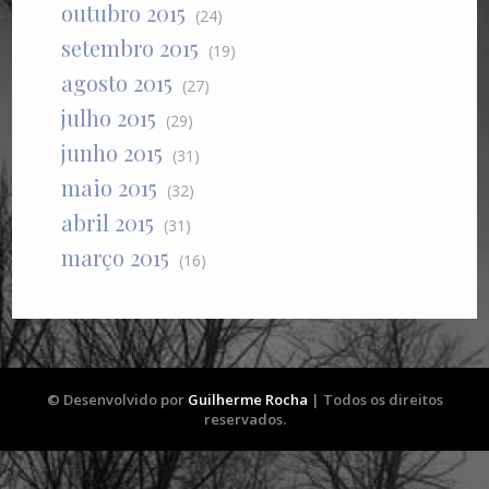
outubro 2015
(24)
setembro 2015
(19)
agosto 2015
(27)
julho 2015
(29)
junho 2015
(31)
maio 2015
(32)
abril 2015
(31)
março 2015
(16)
© Desenvolvido por
Guilherme Rocha
| Todos os direitos
reservados.