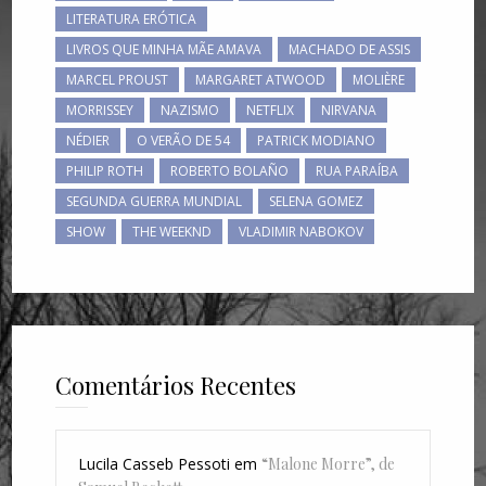
LITERATURA ERÓTICA
LIVROS QUE MINHA MÃE AMAVA
MACHADO DE ASSIS
MARCEL PROUST
MARGARET ATWOOD
MOLIÈRE
MORRISSEY
NAZISMO
NETFLIX
NIRVANA
NÉDIER
O VERÃO DE 54
PATRICK MODIANO
PHILIP ROTH
ROBERTO BOLAÑO
RUA PARAÍBA
SEGUNDA GUERRA MUNDIAL
SELENA GOMEZ
SHOW
THE WEEKND
VLADIMIR NABOKOV
Comentários Recentes
Lucila Casseb Pessoti
em
“Malone Morre”, de