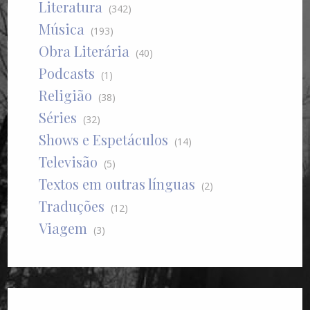
Literatura
(342)
Música
(193)
Obra Literária
(40)
Podcasts
(1)
Religião
(38)
Séries
(32)
Shows e Espetáculos
(14)
Televisão
(5)
Textos em outras línguas
(2)
Traduções
(12)
Viagem
(3)