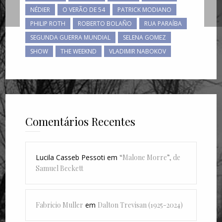
NÉDIER
O VERÃO DE 54
PATRICK MODIANO
PHILIP ROTH
ROBERTO BOLAÑO
RUA PARAÍBA
SEGUNDA GUERRA MUNDIAL
SELENA GOMEZ
SHOW
THE WEEKND
VLADIMIR NABOKOV
Comentários Recentes
Lucila Casseb Pessoti
em
“Malone Morre”, de
Samuel Beckett
Fabricio Muller
em
Dalton Trevisan (1925-2024)