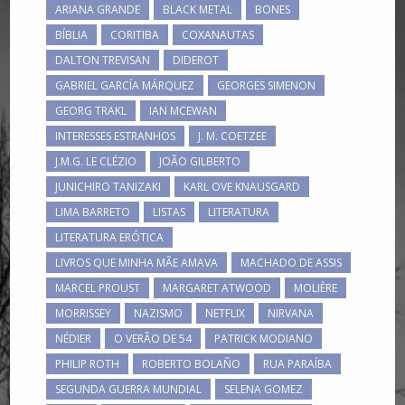
ARIANA GRANDE
BLACK METAL
BONES
BÍBLIA
CORITIBA
COXANAUTAS
DALTON TREVISAN
DIDEROT
GABRIEL GARCÍA MÁRQUEZ
GEORGES SIMENON
GEORG TRAKL
IAN MCEWAN
INTERESSES ESTRANHOS
J. M. COETZEE
J.M.G. LE CLÉZIO
JOÃO GILBERTO
JUNICHIRO TANIZAKI
KARL OVE KNAUSGARD
LIMA BARRETO
LISTAS
LITERATURA
LITERATURA ERÓTICA
LIVROS QUE MINHA MÃE AMAVA
MACHADO DE ASSIS
MARCEL PROUST
MARGARET ATWOOD
MOLIÈRE
MORRISSEY
NAZISMO
NETFLIX
NIRVANA
NÉDIER
O VERÃO DE 54
PATRICK MODIANO
PHILIP ROTH
ROBERTO BOLAÑO
RUA PARAÍBA
SEGUNDA GUERRA MUNDIAL
SELENA GOMEZ