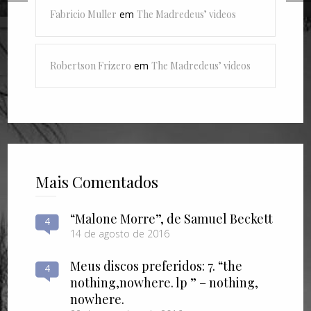
Fabricio Muller
em
The Madredeus’ videos
Robertson Frizero
em
The Madredeus’ videos
Mais Comentados
“Malone Morre”, de Samuel Beckett
4
14 de agosto de 2016
Meus discos preferidos: 7. “the
4
nothing​,​nowhere. lp ” – nothing​,​
nowhere.