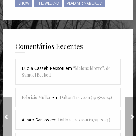
SHOW
THE WEEKND
VLADIMIR NABOKOV
Comentários Recentes
Lucila Casseb Pessoti
em
“Malone Morre”, de
Samuel Beckett
Fabricio Muller
em
Dalton Trevisan (1925-2024)
“Comme ils disent”,
Alvaro Santos
em
Dalton Trevisan (1925-2024)
de Charles Aznavour
“