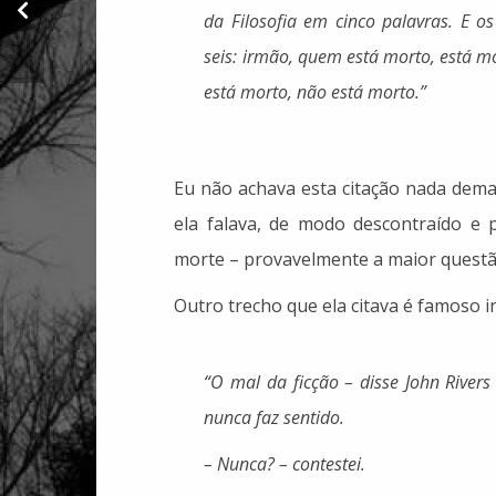
Washington D.C.
da Filosofia em cinco palavras. E 
1956 Volume Four”,
de Lester Young
seis: irmão, quem está morto, está mo
está morto,
não
está morto.”
Eu não achava esta citação nada demai
ela falava, de modo descontraído e
morte – provavelmente a maior quest
Outro trecho que ela citava é famoso iní
“O mal da ficção – disse John Rivers
nunca faz sentido.
– Nunca? – contestei.