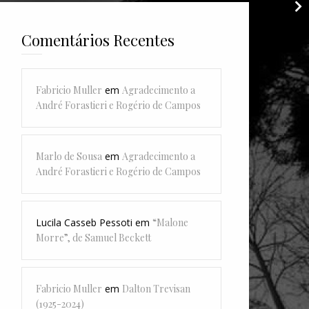
Comentários Recentes
Fabricio Muller
em
Agradecimento a
André Forastieri e Rogério de Campos
Marlo de Sousa
em
Agradecimento a
André Forastieri e Rogério de Campos
Lucila Casseb Pessoti
em
“Malone
Morre”, de Samuel Beckett
Fabricio Muller
em
Dalton Trevisan
(1925-2024)