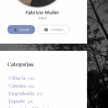
Fabricio Muller
Autor
Social
Contato
Categorias
Ciência
(18)
Cinema
(56)
Engenharia
(17)
Esporte
(26)