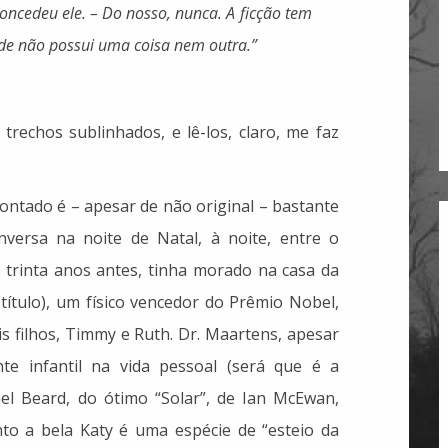
concedeu ele. – Do nosso, nunca. A ficção tem
dade não possui uma coisa nem outra.”
trechos sublinhados, e lê-los, claro, me faz
contado é – apesar de não original – bastante
nversa na noite de Natal, à noite, entre o
, trinta anos antes, tinha morado na casa da
 título), um físico vencedor do Prêmio Nobel,
is filhos, Timmy e Ruth. Dr. Maartens, apesar
te infantil na vida pessoal (será que é a
l Beard, do ótimo “Solar”, de Ian McEwan,
nto a bela Katy é uma espécie de “esteio da