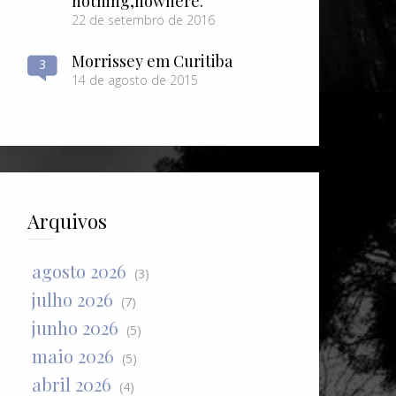
nothing​,​nowhere.
22 de setembro de 2016
Morrissey em Curitiba
3
14 de agosto de 2015
Arquivos
agosto 2026
(3)
julho 2026
(7)
junho 2026
(5)
maio 2026
(5)
abril 2026
(4)