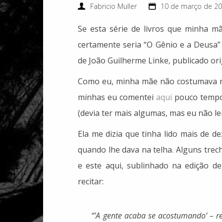
Fabricio Muller
10 de março de 2
Se esta série de livros que minha m
certamente seria “O Gênio e a Deusa” (
de João Guilherme Linke, publicado ori
Como eu, minha mãe não costumava rel
minhas eu comentei
aqui
pouco tempo 
(devia ter mais algumas, mas eu não le
Ela me dizia que tinha lido mais de d
quando lhe dava na telha. Alguns trec
e este aqui, sublinhado na edição de
recitar:
Quem é vivo sempre
“’A gente acaba se acostumando’ – r
aparece: 2.“In