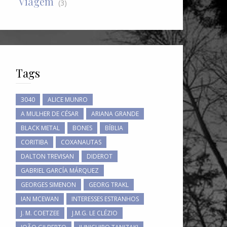
Viagem
(3)
Tags
3040
ALICE MUNRO
A MULHER DE CÉSAR
ARIANA GRANDE
BLACK METAL
BONES
BÍBLIA
CORITIBA
COXANAUTAS
DALTON TREVISAN
DIDEROT
GABRIEL GARCÍA MÁRQUEZ
GEORGES SIMENON
GEORG TRAKL
IAN MCEWAN
INTERESSES ESTRANHOS
J. M. COETZEE
J.M.G. LE CLÉZIO