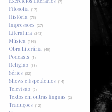
Exercícios Literários
(7)
Filosofia
(17)
História
(73)
Impressões
(27)
Literatura
(343)
Música
(193)
Obra Literária
(40)
Podcasts
(1)
Religião
(38)
Séries
(32)
Shows e Espetáculos
(14)
Televisão
(5)
Textos em outras línguas
(2)
Traduções
(12)