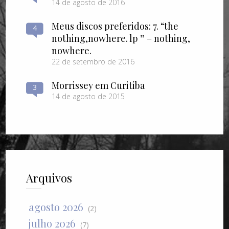
14 de agosto de 2016
Meus discos preferidos: 7. “the
4
nothing​,​nowhere. lp ” – nothing​,​
nowhere.
22 de setembro de 2016
Morrissey em Curitiba
3
14 de agosto de 2015
Arquivos
agosto 2026
(2)
julho 2026
(7)