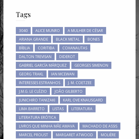
Tags
3040
ALICE MUNRO
A MULHER DE CÉSAR
ARIANA GRANDE
BLACK METAL
BONES
BÍBLIA
CORITIBA
COXANAUTAS
DALTON TREVISAN
DIDEROT
GABRIEL GARCÍA MÁRQUEZ
GEORGES SIMENON
GEORG TRAKL
IAN MCEWAN
INTERESSES ESTRANHOS
J. M. COETZEE
J.M.G. LE CLÉZIO
JOÃO GILBERTO
JUNICHIRO TANIZAKI
KARL OVE KNAUSGARD
LIMA BARRETO
LISTAS
LITERATURA
LITERATURA ERÓTICA
LIVROS QUE MINHA MÃE AMAVA
MACHADO DE ASSIS
MARCEL PROUST
MARGARET ATWOOD
MOLIÈRE