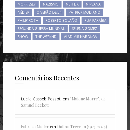
MORRISSEY
NAZISMO
NETFLIX
NIRVANA
NÉDIER
O VERÃO DE 54
PATRICK MODIANO
PHILIP ROTH
ROBERTO BOLAÑO
RUA PARAÍBA
SEGUNDA GUERRA MUNDIAL
SELENA GOMEZ
SHOW
THE WEEKND
VLADIMIR NABOKOV
Comentários Recentes
Lucila Casseb Pessoti
em
“Malone Morre”, de
Samuel Beckett
Fabricio Muller
em
Dalton Trevisan (1925-2024)