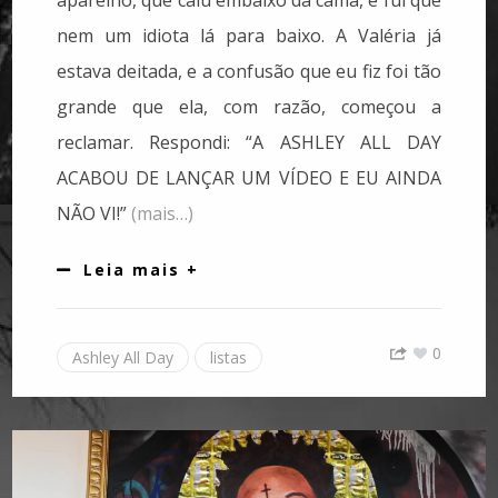
aparelho, que caiu embaixo da cama, e fui que
nem um idiota lá para baixo. A Valéria já
estava deitada, e a confusão que eu fiz foi tão
grande que ela, com razão, começou a
reclamar. Respondi: “A ASHLEY ALL DAY
ACABOU DE LANÇAR UM VÍDEO E EU AINDA
NÃO VI!”
(mais…)
Leia mais +
0
Ashley All Day
listas