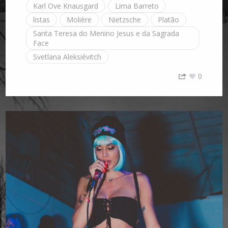
Karl Ove Knausgard
Lima Barreto
listas
Molière
Nietzsche
Platão
Santa Teresa do Menino Jesus e da Sagrada
Face
Svetlana Aleksiévitch
0