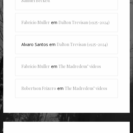
Samuel Beckett
Fabricio Muller
em
Dalton Trevisan (1925-2024)
Alvaro Santos
em
Dalton Trevisan (1925-2024)
Fabricio Muller
em
The Madredeus’ videos
Robertson Frizero
em
The Madredeus’ videos