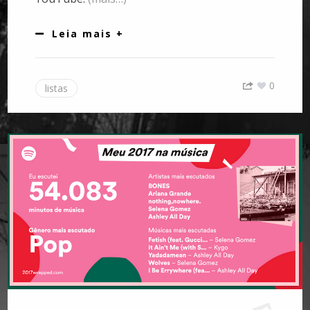
Leia mais +
0
listas