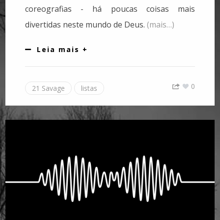
coreografias - há poucas coisas mais
divertidas neste mundo de Deus.
(mais…)
Leia mais +
0
21 Savage
listas