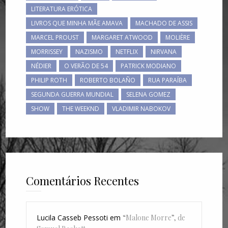
LITERATURA ERÓTICA
LIVROS QUE MINHA MÃE AMAVA
MACHADO DE ASSIS
MARCEL PROUST
MARGARET ATWOOD
MOLIÈRE
MORRISSEY
NAZISMO
NETFLIX
NIRVANA
NÉDIER
O VERÃO DE 54
PATRICK MODIANO
PHILIP ROTH
ROBERTO BOLAÑO
RUA PARAÍBA
SEGUNDA GUERRA MUNDIAL
SELENA GOMEZ
SHOW
THE WEEKND
VLADIMIR NABOKOV
Comentários Recentes
Lucila Casseb Pessoti
em
“Malone Morre”, de