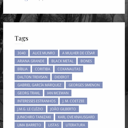
Tags
3040
ALICE MUNRO
A MULHER DE CÉSAR
ARIANA GRANDE
BLACK METAL
BONES
BÍBLIA
CORITIBA
COXANAUTAS
DALTON TREVISAN
DIDEROT
GABRIEL GARCÍA MÁRQUEZ
GEORGES SIMENON
GEORG TRAKL
IAN MCEWAN
INTERESSES ESTRANHOS
J. M. COETZEE
J.M.G. LE CLÉZIO
JOÃO GILBERTO
JUNICHIRO TANIZAKI
KARL OVE KNAUSGARD
LIMA BARRETO
LISTAS
LITERATURA