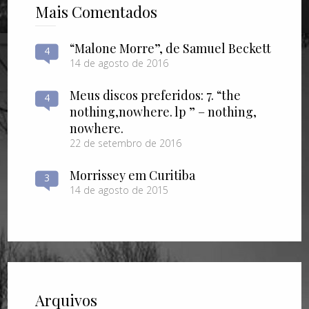
Mais Comentados
“Malone Morre”, de Samuel Beckett
4
14 de agosto de 2016
Meus discos preferidos: 7. “the
4
nothing​,​nowhere. lp ” – nothing​,​
nowhere.
22 de setembro de 2016
Morrissey em Curitiba
3
14 de agosto de 2015
Arquivos