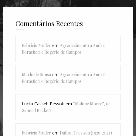
Comentários Recentes
Fabricio Muller
em
Agradecimento a André
Forastieri e Rogério de Campos
Marlo de Sousa
em
Agradecimento a André
Forastieri e Rogério de Campos
Lucila Casseb Pessoti
em
“Malone Morre”, de
Samuel Beckett
Fabricio Muller
em
Dalton Trevisan (1925-2024)