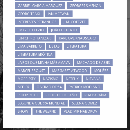
GABRIEL GARCÍA MÁRQUEZ
GEORGES SIMENON
GEORG TRAKL
IAN MCEWAN
INTERESSES ESTRANHOS
J. M. COETZEE
J.M.G. LE CLÉZIO
JOÃO GILBERTO
JUNICHIRO TANIZAKI
KARL OVE KNAUSGARD
LIMA BARRETO
LISTAS
LITERATURA
LITERATURA ERÓTICA
LIVROS QUE MINHA MÃE AMAVA
MACHADO DE ASSIS
MARCEL PROUST
MARGARET ATWOOD
MOLIÈRE
MORRISSEY
NAZISMO
NETFLIX
NIRVANA
NÉDIER
O VERÃO DE 54
PATRICK MODIANO
PHILIP ROTH
ROBERTO BOLAÑO
RUA PARAÍBA
SEGUNDA GUERRA MUNDIAL
SELENA GOMEZ
SHOW
THE WEEKND
VLADIMIR NABOKOV