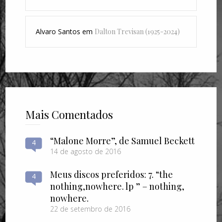
Alvaro Santos
em
Dalton Trevisan (1925-2024)
Mais Comentados
“Malone Morre”, de Samuel Beckett
4
14 de agosto de 2016
Meus discos preferidos: 7. “the
4
nothing​,​nowhere. lp ” – nothing​,​
nowhere.
22 de setembro de 2016