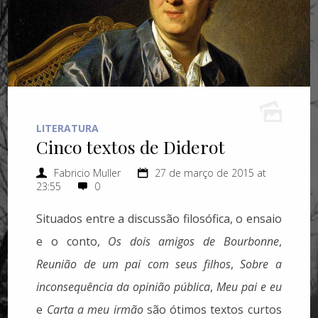
LITERATURA
Cinco textos de Diderot
Fabricio Muller
27 de março de 2015 at
23:55
0
Situados entre a discussão filosófica, o ensaio
e o conto,
Os dois amigos de Bourbonne
,
Reuni
ã
o de um pai com seus filhos
,
Sobre a
inconsequência da opini
ã
o p
ú
blica
,
Meu pai e eu
e
Carta a meu irm
ã
o
são ótimos textos curtos