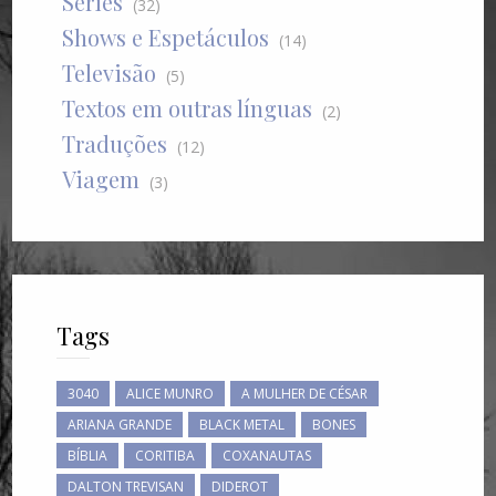
Séries
(32)
Shows e Espetáculos
(14)
Televisão
(5)
Textos em outras línguas
(2)
Traduções
(12)
Viagem
(3)
Tags
3040
ALICE MUNRO
A MULHER DE CÉSAR
ARIANA GRANDE
BLACK METAL
BONES
BÍBLIA
CORITIBA
COXANAUTAS
DALTON TREVISAN
DIDEROT